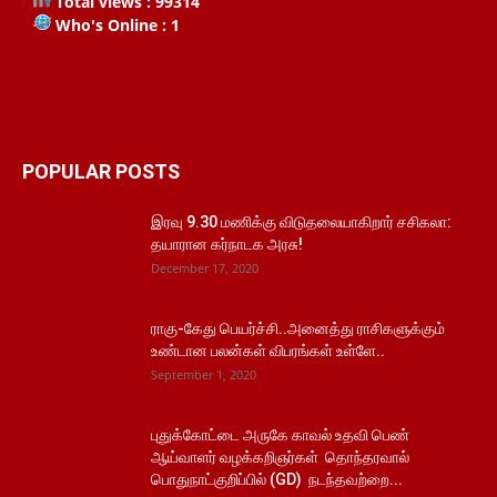
Total views : 99314
Who's Online : 1
POPULAR POSTS
இரவு 9.30 மணிக்கு விடுதலையாகிறார் சசிகலா:
தயாரான கர்நாடக அரசு!
December 17, 2020
ராகு-கேது பெயர்ச்சி..அனைத்து ராசிகளுக்கும்
உண்டான பலன்கள் விபரங்கள் உள்ளே..
September 1, 2020
புதுக்கோட்டை அருகே காவல் உதவி பெண்
ஆய்வாளர் வழக்கறிஞர்கள் தொந்தரவால்
பொதுநாட்குறிப்பில் (GD) நடந்தவற்றை...