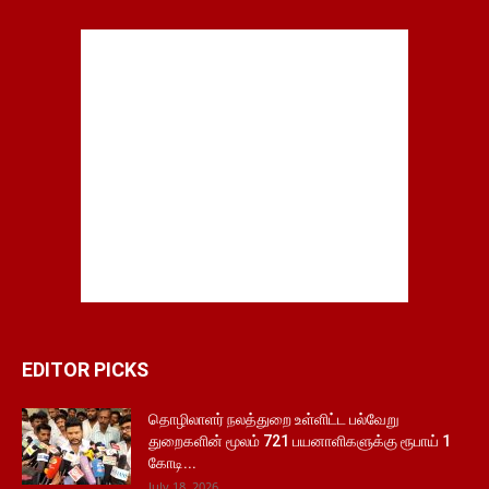
EDITOR PICKS
தொழிலாளர் நலத்துறை உள்ளிட்ட பல்வேறு
துறைகளின் மூலம் 721 பயனாளிகளுக்கு ரூபாய் 1
கோடி...
July 18, 2026