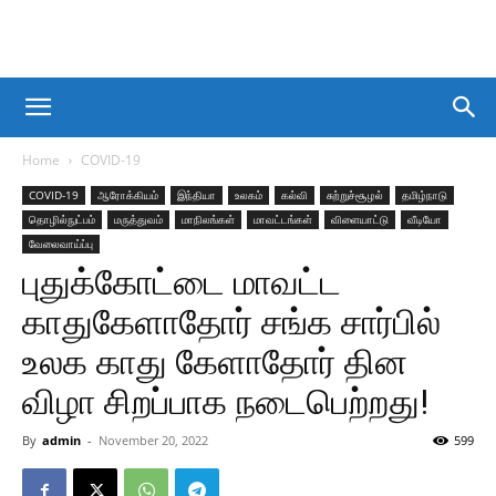
Home
COVID-19
COVID-19
ஆரோக்கியம்
இந்தியா
உலகம்
கல்வி
சுற்றுச்சூழல்
தமிழ்நாடு
தொழில்நுட்பம்
மருத்துவம்
மாநிலங்கள்
மாவட்டங்கள்
விளையாட்டு
வீடியோ
வேலைவாய்ப்பு
புதுக்கோட்டை மாவட்ட
காதுகேளாதோர் சங்க சார்பில்
உலக காது கேளாதோர் தின
விழா சிறப்பாக நடைபெற்றது!
By
admin
-
November 20, 2022
599