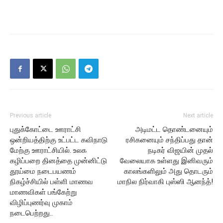
Previous article
Next article
புதுக்கோட்டை ஊராட்சி
அடிமட்ட தொண்டனையும்
ஒன்றியத்திற்கு உட்பட்ட கவிநாடு
ரசிகனையும் சந்திப்பது தான்
மேற்கு ஊராட்சியில். உலக
நடிகர் விஜயின் முதல்
கழிப்பறை தினத்தை முன்னிட்டு
வேலையாக உள்ளது இனிவரும்
தூய்மை நடைபயணம்
காலங்களிலும் அது தொடரும்
நிகழ்ச்சியில் பள்ளி மாணவ
மாநில நிர்வாகி புஸ்ஸி ஆனந்த்!
மாணவிகள் பங்கேற்று
விழிப்புணர்வு முகாம்
நடைபெற்றது..