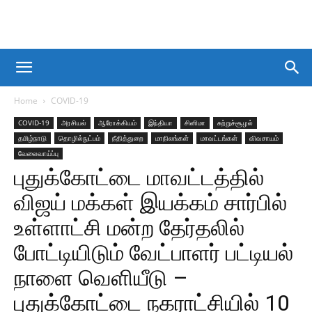
Home
COVID-19
COVID-19
அரசியல்
ஆரோக்கியம்
இந்தியா
சினிமா
சுற்றுச்சூழல்
தமிழ்நாடு
தொழில்நுட்பம்
நீதித்துறை
மாநிலங்கள்
மாவட்டங்கள்
விவசாயம்
வேலைவாய்ப்பு
புதுக்கோட்டை மாவட்டத்தில்
விஜய் மக்கள் இயக்கம் சார்பில்
உள்ளாட்சி மன்ற தேர்தலில்
போட்டியிடும் வேட்பாளர் பட்டியல்
நாளை வெளியீடு –
புதுக்கோட்டை நகராட்சியில் 10