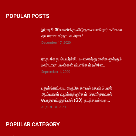
POPULAR POSTS
இரவு 9.30 மணிக்கு விடுதலையாகிறார் சசிகலா:
தயாரான கர்நாடக அரசு!
December 17, 2020
ராகு-கேது பெயர்ச்சி..அனைத்து ராசிகளுக்கும்
உண்டான பலன்கள் விபரங்கள் உள்ளே..
September 1, 2020
புதுக்கோட்டை அருகே காவல் உதவி பெண்
ஆய்வாளர் வழக்கறிஞர்கள் தொந்தரவால்
பொதுநாட்குறிப்பில் (GD) நடந்தவற்றை...
August 10, 2023
POPULAR CATEGORY