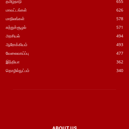
தமிழ்நாடு
655
மாவட்டங்கள்
626
மாநிலங்கள்
578
சுற்றுச்சூழல்
571
அரசியல்
494
ஆரோக்கியம்
493
வேலைவாய்ப்பு
477
இந்தியா
362
தொழில்நுட்பம்
340
ABOUT US