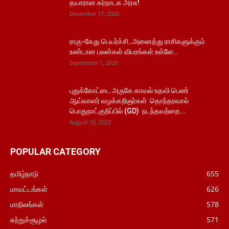
தயாரான கர்நாடக அரசு!
December 17, 2020
ராகு-கேது பெயர்ச்சி..அனைத்து ராசிகளுக்கும்
உண்டான பலன்கள் விபரங்கள் உள்ளே..
September 1, 2020
புதுக்கோட்டை அருகே காவல் உதவி பெண்
ஆய்வாளர் வழக்கறிஞர்கள் தொந்தரவால்
பொதுநாட்குறிப்பில் (GD) நடந்தவற்றை...
August 10, 2023
POPULAR CATEGORY
தமிழ்நாடு
655
மாவட்டங்கள்
626
மாநிலங்கள்
578
சுற்றுச்சூழல்
571