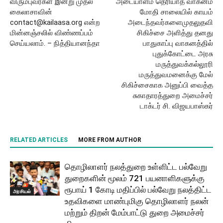
விரும்புவர்கள் இன்று முதல்
அடையாளம் தெரியாத வாகனம்
கைலாசாவின்
மோதி சாலையில் காயம்
contact@kailaasa.org என்ற
அடைந்தவர்களைமுதலுதவி
மின்னஞ்சலில் விண்ணப்பம்
சிகிச்சை அளித்து தனது
செய்யலாம். – நித்தியானந்தா
பாதுகாப்பு வாகனத்தில்
புதுக்கோட்டை அரசு
மருத்துவக்கல்லூரி
மருத்துவமனைக்கு மேல்
சிகிச்சைகாக அனுப்பி வைத்த
சுகாதாரத்துறை அமைச்சர்
டாக்டர் சி. விஜயபாஸ்கர்
RELATED ARTICLES
MORE FROM AUTHOR
தொழிலாளர் நலத்துறை உள்ளிட்ட பல்வேறு
துறைகளின் மூலம் 721 பயனாளிகளுக்கு
ரூபாய் 1 கோடி மதிப்பில் பல்வேறு நலத்திட்ட
அரசியல்
உதவிகளை மாண்புமிகு தொழிலாளர் நலன்
மற்றும் திறன் மேம்பாட்டு துறை அமைச்சர்