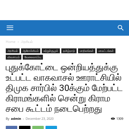
Home
அரசியல்
அரசியல்
ஆரோக்கியம்
சுற்றுச்சூழல்
தமிழ்நாடு
மாநிலங்கள்
மாவட்டங்கள்
விவசாயம்
வேலைவாய்ப்பு
புதுக்கோட்டை ஒன்றியத்துக்கு
உட்பட்ட வாகவாசல் ஊராட்சியில்
திமுக சார்பில் 30க்கும் மேற்பட்ட
கிராமங்களில் சென்று கிராம
சபை கூட்டம் நடைபெற்றது
By
admin
-
December 23, 2020
1309