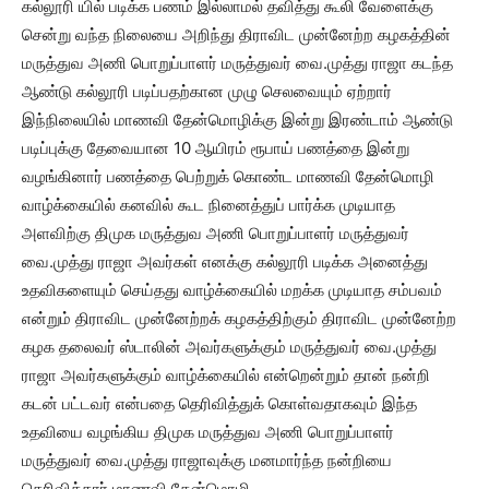
கல்லூரி யில் படிக்க பணம் இல்லாமல் தவித்து கூலி வேளைக்கு
சென்று வந்த நிலையை அறிந்து திராவிட முன்னேற்ற கழகத்தின்
மருத்துவ அணி பொறுப்பாளர் மருத்துவர் வை.முத்து ராஜா கடந்த
ஆண்டு கல்லூரி படிப்பதற்கான முழு செலவையும் ஏற்றார்
இந்நிலையில் மாணவி தேன்மொழிக்கு இன்று இரண்டாம் ஆண்டு
படிப்புக்கு தேவையான 10 ஆயிரம் ரூபாய் பணத்தை இன்று
வழங்கினார் பணத்தை பெற்றுக் கொண்ட மாணவி தேன்மொழி
வாழ்க்கையில் கனவில் கூட நினைத்துப் பார்க்க முடியாத
அளவிற்கு திமுக மருத்துவ அணி பொறுப்பாளர் மருத்துவர்
வை.முத்து ராஜா அவர்கள் எனக்கு கல்லூரி படிக்க அனைத்து
உதவிகளையும் செய்தது வாழ்க்கையில் மறக்க முடியாத சம்பவம்
என்றும் திராவிட முன்னேற்றக் கழகத்திற்கும் திராவிட முன்னேற்ற
கழக தலைவர் ஸ்டாலின் அவர்களுக்கும் மருத்துவர் வை.முத்து
ராஜா அவர்களுக்கும் வாழ்க்கையில் என்றென்றும் தான் நன்றி
கடன் பட்டவர் என்பதை தெரிவித்துக் கொள்வதாகவும் இந்த
உதவியை வழங்கிய திமுக மருத்துவ அணி பொறுப்பாளர்
மருத்துவர் வை.முத்து ராஜாவுக்கு மனமார்ந்த நன்றியை
தெரிவித்தார் மாணவி தேன்மொழி..