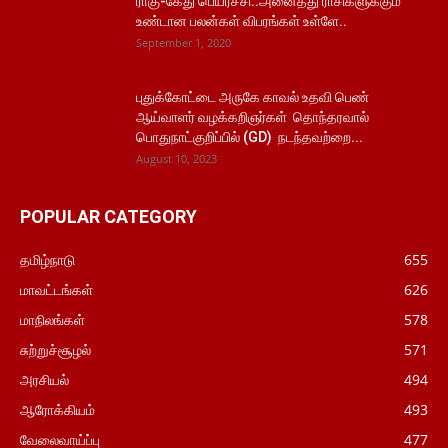
ராகு-கேது பெயர்ச்சி..அனைத்து ராசிகளுக்கும்
உண்டான பலன்கள் விபரங்கள் உள்ளே..
September 1, 2020
புதுக்கோட்டை அருகே காவல் உதவி பெண்
ஆய்வாளர் வழக்கறிஞர்கள் தொந்தரவால்
பொதுநாட்குறிப்பில் (GD) நடந்தவற்றை...
August 10, 2023
POPULAR CATEGORY
தமிழ்நாடு
655
மாவட்டங்கள்
626
மாநிலங்கள்
578
சுற்றுச்சூழல்
571
அரசியல்
494
ஆரோக்கியம்
493
வேலைவாய்ப்பு
477