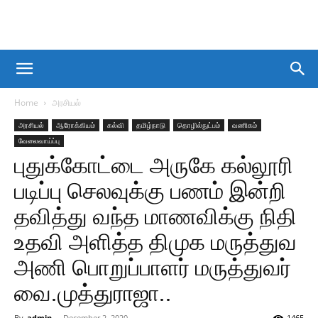
Home
அரசியல்
அரசியல்
ஆரோக்கியம்
கல்வி
தமிழ்நாடு
தொழில்நுட்பம்
வணிகம்
வேலைவாய்ப்பு
புதுக்கோட்டை அருகே கல்லூரி
படிப்பு செலவுக்கு பணம் இன்றி
தவித்து வந்த மாணவிக்கு நிதி
உதவி அளித்த திமுக மருத்துவ
அணி பொறுப்பாளர் மருத்துவர்
வை.முத்துராஜா..
By
admin
-
December 2, 2020
1465