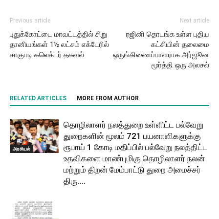
Previous article
Next article
புதுக்கோட்டை மாவட்டத்தில் சிறு
ரஜினி தொடங்க உள்ள புதிய
தானியங்கள் 1½ லட்சம் எக்டேரில்
கட்சியின் தலைமை
சாகுபடி கலெக்டர் தகவல்
ஒருங்கிணைப்பாளராக அர்ஜூன
மூர்த்தி ஒரு அலசல்
RELATED ARTICLES
MORE FROM AUTHOR
தொழிலாளர் நலத்துறை உள்ளிட்ட பல்வேறு
துறைகளின் மூலம் 721 பயனாளிகளுக்கு
ரூபாய் 1 கோடி மதிப்பில் பல்வேறு நலத்திட்ட
அரசியல்
உதவிகளை மாண்புமிகு தொழிலாளர் நலன்
மற்றும் திறன் மேம்பாட்டு துறை அமைச்சர்
திரு....