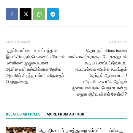
Previous article
Next article
புதுக்கோட்டை மாவட்டத்தில்
தொடரும் விராலிமலை
இயங்கிவரும் மௌண்ட் சீயோன்
வாக்காளர்களுக்கு டோக்கனுடன்
பள்ளிகள் முழுமையான
கூடிய பணப்பட்டுவாடா..
ஆன்லைன் கல்விக்காக தேசிய
நடவடிக்கை எடுக்க தயங்கும்
அளவில் சிறந்த பள்ளி விருதைப்
தேர்தல் ஆணையம் !
பெற்றுள்ளது.
விராலிமலையில் தேர்தல்
முறையாக நடைபெறுமா என்று
சமூக ஆர்வலர்கள் கேள்வி?
RELATED ARTICLES
MORE FROM AUTHOR
தொழிலாளர் நலத்துறை உள்ளிட்ட பல்வேறு