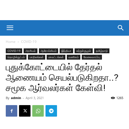
Home
COVID-19
COVID-19
அரசியல்
ஆரோக்கியம்
இந்தியா
சுற்றுச்சூழல்
தமிழ்நாடு
தொழில்நுட்பம்
மாநிலங்கள்
மாவட்டங்கள்
வணிகம்
வேலைவாய்ப்பு
புதுக்கோட்டையில் தேர்தல்
ஆணையம் செயல்படுகிறதா..?
சமூக ஆர்வலர்கள் கேள்வி!
By
admin
-
April 3, 2021
1265