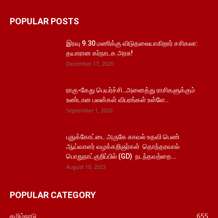
POPULAR POSTS
இரவு 9.30 மணிக்கு விடுதலையாகிறார் சசிகலா:
தயாரான கர்நாடக அரசு!
December 17, 2020
ராகு-கேது பெயர்ச்சி..அனைத்து ராசிகளுக்கும்
உண்டான பலன்கள் விபரங்கள் உள்ளே..
September 1, 2020
புதுக்கோட்டை அருகே காவல் உதவி பெண்
ஆய்வாளர் வழக்கறிஞர்கள் தொந்தரவால்
பொதுநாட்குறிப்பில் (GD) நடந்தவற்றை...
August 10, 2023
POPULAR CATEGORY
தமிழ்நாடு
655