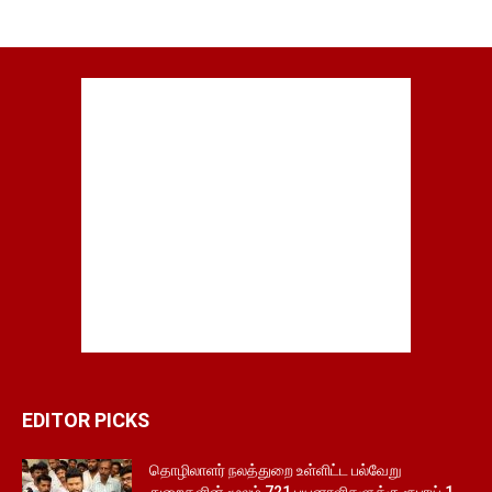
EDITOR PICKS
தொழிலாளர் நலத்துறை உள்ளிட்ட பல்வேறு