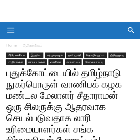
Home
ஆரோக்கியம்
ஆரோக்கியம்
இந்தியா
சுற்றுச்சூழல்
தமிழ்நாடு
தொழில்நுட்பம்
நீதித்துறை
மாநிலங்கள்
மாவட்டங்கள்
வணிகம்
விவசாயம்
வேலைவாய்ப்பு
புதுக்கோட்டையில் தமிழ்நாடு
நுகர்பொருள் வாணிபக் கழக
மண்டல மேலாளர் சீதாராமன்
ஒரு சிலருக்கு ஆதரவாக
செயல்படுவதாக லாரி
உரிமையாளர்கள் சங்க