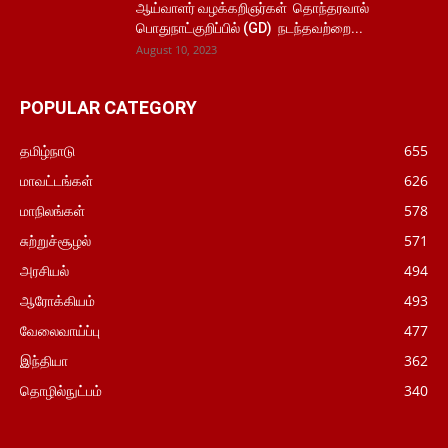
ஆய்வாளர் வழக்கறிஞர்கள் தொந்தரவால்
பொதுநாட்குறிப்பில் (GD) நடந்தவற்றை...
August 10, 2023
POPULAR CATEGORY
தமிழ்நாடு
655
மாவட்டங்கள்
626
மாநிலங்கள்
578
சுற்றுச்சூழல்
571
அரசியல்
494
ஆரோக்கியம்
493
வேலைவாய்ப்பு
477
இந்தியா
362
தொழில்நுட்பம்
340