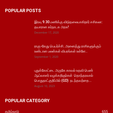
POPULAR POSTS
இரவு 9.30 மணிக்கு விடுதலையாகிறார் சசிகலா:
தயாரான கர்நாடக அரசு!
December 17, 2020
ராகு-கேது பெயர்ச்சி..அனைத்து ராசிகளுக்கும்
உண்டான பலன்கள் விபரங்கள் உள்ளே..
September 1, 2020
புதுக்கோட்டை அருகே காவல் உதவி பெண்
ஆய்வாளர் வழக்கறிஞர்கள் தொந்தரவால்
பொதுநாட்குறிப்பில் (GD) நடந்தவற்றை...
August 10, 2023
POPULAR CATEGORY
தமிழ்நாடு
655