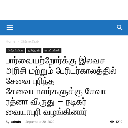
Home
ஆரோக்கியம்
ஆரோக்கியம்
தமிழ்நாடு
மாவட்டங்கள்
பார்வையற்றோர்க்கு இலவச
அரிசி மற்றும் பேரிடர்காலத்தில்
சேவை புரிந்த
சேவையாளர்களுக்கு சேவா
ரத்னா விருது – நடிகர்
வையாபுரி வழங்கினார்
By
admin
-
September 20, 2020
1219