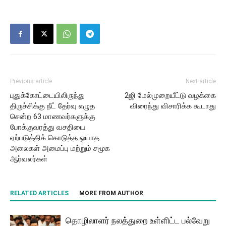
Previous article
Next article
புதுக்கோட்டையிலிருந்து
2ஜி மேல்முறையீட்டு வழக்கை
திருச்சிக்கு நீட் தேர்வு எழுத
விரைந்து விசாரிக்க கூடாது
சென்ற 63 மாணவர்களுக்கு
போக்குவரத்து வசதியை
ஏற்படுத்திக் கொடுத்த ஓயாத
அலைகள் அமைப்பு மற்றும் சமூக
ஆர்வலர்கள்
RELATED ARTICLES
MORE FROM AUTHOR
தொழிலாளர் நலத்துறை உள்ளிட்ட பல்வேறு