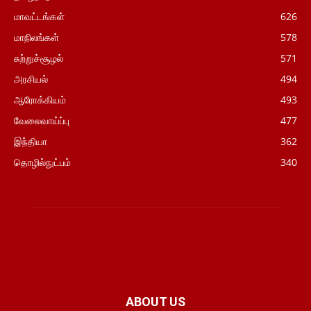
மாவட்டங்கள்
626
மாநிலங்கள்
578
சுற்றுச்சூழல்
571
அரசியல்
494
ஆரோக்கியம்
493
வேலைவாய்ப்பு
477
இந்தியா
362
தொழில்நுட்பம்
340
ABOUT US