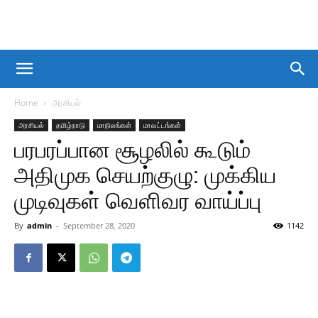
Home
அரசியல்
அரசியல்
தமிழ்நாடு
மாநிலங்கள்
மாவட்டங்கள்
பரபரப்பான சூழலில் கூடும்
அதிமுக செயற்குழு: முக்கிய
முடிவுகள் வெளிவர வாய்ப்பு
By
admin
-
September 28, 2020
1142