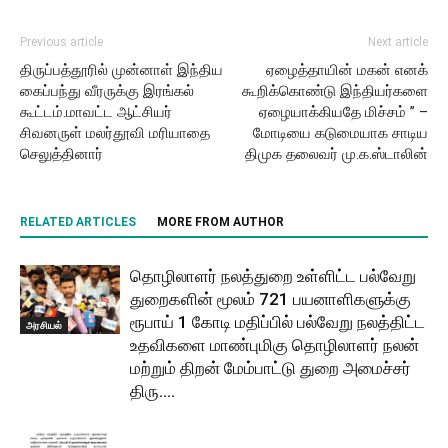
Previous article
Next article
திருப்பத்தூரில் முன்னாள் இந்திய
ஏழைத்தாயின் மகன் எனக்
கைப்பந்து வீரருக்கு இரங்கல்
கூறிக்கொண்டு இந்தியர்களை
கூட்டம்.மாவட்ட ஆட்சியர்
ஏழையாக்கியதே மிச்சம் ” –
சிவனருள் மலர்தூவி மரியாதை
மோடியை கடுமையாக சாடிய
செலுத்தினார்
திமுக தலைவர் மு.க.ஸ்டாலின்
RELATED ARTICLES
MORE FROM AUTHOR
தொழிலாளர் நலத்துறை உள்ளிட்ட பல்வேறு
துறைகளின் மூலம் 721 பயனாளிகளுக்கு
ரூபாய் 1 கோடி மதிப்பில் பல்வேறு நலத்திட்ட
அரசியல்
உதவிகளை மாண்புமிகு தொழிலாளர் நலன்
மற்றும் திறன் மேம்பாட்டு துறை அமைச்சர்
திரு....