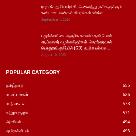
ராகு-கேது பெயர்ச்சி..அனைத்து ராசிகளுக்கும்
உண்டான பலன்கள் விபரங்கள் உள்ளே..
September 1, 2020
புதுக்கோட்டை அருகே காவல் உதவி பெண்
ஆய்வாளர் வழக்கறிஞர்கள் தொந்தரவால்
பொதுநாட்குறிப்பில் (GD) நடந்தவற்றை...
August 10, 2023
POPULAR CATEGORY
தமிழ்நாடு
655
மாவட்டங்கள்
626
மாநிலங்கள்
578
சுற்றுச்சூழல்
571
அரசியல்
494
ஆரோக்கியம்
493