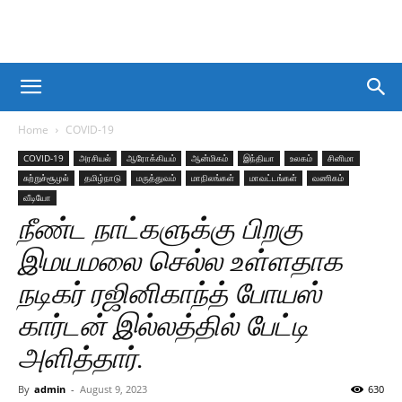
Home
COVID-19
COVID-19
அரசியல்
ஆரோக்கியம்
ஆன்மிகம்
இந்தியா
உலகம்
சினிமா
சுற்றுச்சூழல்
தமிழ்நாடு
மருத்துவம்
மாநிலங்கள்
மாவட்டங்கள்
வணிகம்
வீடியோ
நீண்ட நாட்களுக்கு பிறகு
இமயமலை செல்ல உள்ளதாக
நடிகர் ரஜினிகாந்த் போயஸ்
கார்டன் இல்லத்தில் பேட்டி
அளித்தார்.
By
admin
-
August 9, 2023
630