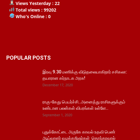
Views Yesterday : 22
Total views : 99202
Who's Online : 0
POPULAR POSTS
இரவு 9.30 மணிக்கு விடுதலையாகிறார் சசிகலா:
தயாரான கர்நாடக அரசு!
December 17, 2020
ராகு-கேது பெயர்ச்சி..அனைத்து ராசிகளுக்கும்
உண்டான பலன்கள் விபரங்கள் உள்ளே..
September 1, 2020
புதுக்கோட்டை அருகே காவல் உதவி பெண்
ஆய்வாளர் வழக்கறிஞர்கள் தொந்தரவால்