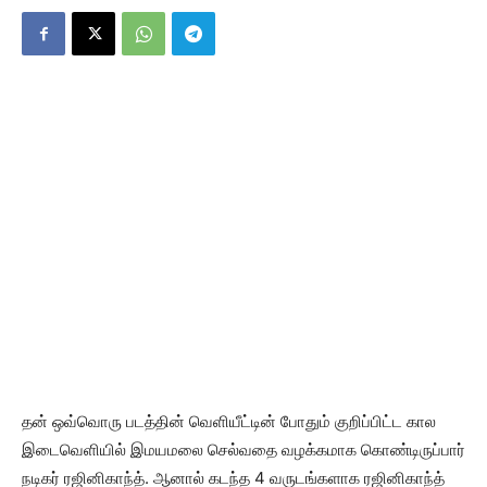
தன் ஒவ்வொரு படத்தின் வெளியீட்டின் போதும் குறிப்பிட்ட கால
இடைவெளியில் இமயமலை செல்வதை வழக்கமாக கொண்டிருப்பார்
நடிகர் ரஜினிகாந்த். ஆனால் கடந்த 4 வருடங்களாக ரஜினிகாந்த்