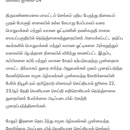
செங்கம் ஜூலை-24
திருவண்ணாமலை மாவட்டம் செங்கம் புதிய பேருந்து நிலையம்
முதல் போளூர் சாலையில் உள்ள சேயாறு மேம்பாலம் வரை
பொதுமக்கள் மற்றும் வாகன ஓட்டிகளின் நலன்கருதி சாலை
மையப்பகுதியில் நெடுஞ்சாலைத்துறையினர் அமைக்கப்பட்ட தடுப்பு
சுவர்களில் பொதுமக்கள் மற்றும் வாகன ஓட்டிகளை அச்சுறுத்தும்
வகையில் ஆபத்தான நிலையில் விரிந்து காணப்பட்ட இரும்பு
கம்பிகளை உயிர் மற்றும் வாகன சேதம் ஏற்படுவதற்கு முன்னதாக
மாவட்ட நிர்வாகம் துறை சார்ந்த அலுவலர்கள் மூலம் முறைப்படுத்த
வேண்டுமென சமூக ஆர்வலர்கள் முன்வைத்த கோரிக்கையின்
பேரில் நியூஸ் நவ் தமிழ்நாடு விரைவுச் செய்தியால் ஜூலை 22,
23ஆம் தேதி வெளியான செய்தி எதிரொலியால் நெடுஞ்சாலை
துறையினர் போர்க்கால அடிப்படையில் அகற்றி
முறைப்படுத்தினார்கள்.
மேலும் இதனை தொடர்ந்து சமூக ஆர்வலர்கள் முன்வைத்த
கோரிக்கை அடிப்படையில் வெளியான செய்தியால் செங்கம்