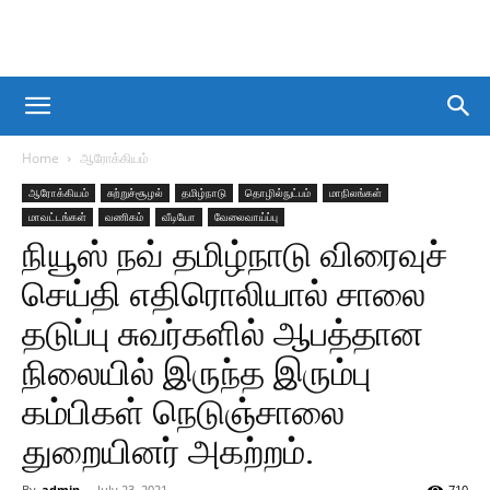
Home
ஆரோக்கியம்
ஆரோக்கியம்
சுற்றுச்சூழல்
தமிழ்நாடு
தொழில்நுட்பம்
மாநிலங்கள்
மாவட்டங்கள்
வணிகம்
வீடியோ
வேலைவாய்ப்பு
நியூஸ் நவ் தமிழ்நாடு விரைவுச்
செய்தி எதிரொலியால் சாலை
தடுப்பு சுவர்களில் ஆபத்தான
நிலையில் இருந்த இரும்பு
கம்பிகள் நெடுஞ்சாலை
துறையினர் அகற்றம்.
By
admin
-
July 23, 2021
710