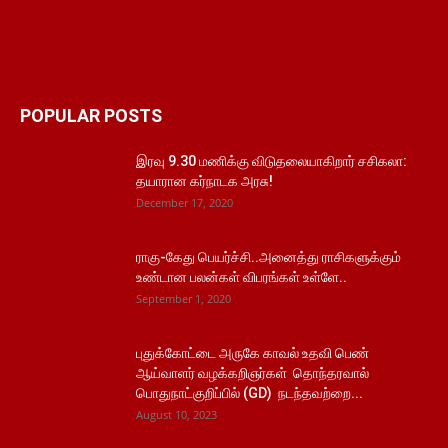
POPULAR POSTS
இரவு 9.30 மணிக்கு விடுதலையாகிறார் சசிகலா:
தயாரான கர்நாடக அரசு!
December 17, 2020
ராகு-கேது பெயர்ச்சி..அனைத்து ராசிகளுக்கும்
உண்டான பலன்கள் விபரங்கள் உள்ளே..
September 1, 2020
புதுக்கோட்டை அருகே காவல் உதவி பெண்
ஆய்வாளர் வழக்கறிஞர்கள் தொந்தரவால்
பொதுநாட்குறிப்பில் (GD) நடந்தவற்றை...
August 10, 2023