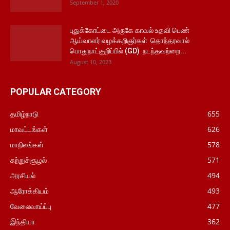
September 1, 2020
புதுக்கோட்டை அருகே காவல் உதவி பெண்
ஆய்வாளர் வழக்கறிஞர்கள் தொந்தரவால்
பொதுநாட்குறிப்பில் (GD) நடந்தவற்றை...
August 10, 2023
POPULAR CATEGORY
தமிழ்நாடு
655
மாவட்டங்கள்
626
மாநிலங்கள்
578
சுற்றுச்சூழல்
571
அரசியல்
494
ஆரோக்கியம்
493
வேலைவாய்ப்பு
477
இந்தியா
362