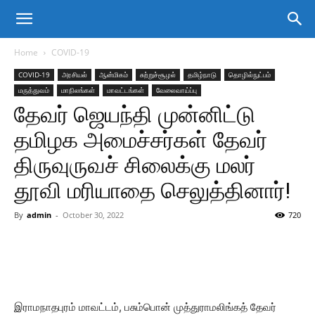
Home
COVID-19
COVID-19
அரசியல்
ஆன்மிகம்
சுற்றுச்சூழல்
தமிழ்நாடு
தொழில்நுட்பம்
மருத்துவம்
மாநிலங்கள்
மாவட்டங்கள்
வேலைவாய்ப்பு
தேவர் ஜெயந்தி முன்னிட்டு
தமிழக அமைச்சர்கள் தேவர்
திருவுருவச் சிலைக்கு மலர்
தூவி மரியாதை செலுத்தினார்!
By
admin
-
October 30, 2022
720
இராமநாதபுரம் மாவட்டம், பசும்பொன் முத்துராமலிங்கத் தேவர்