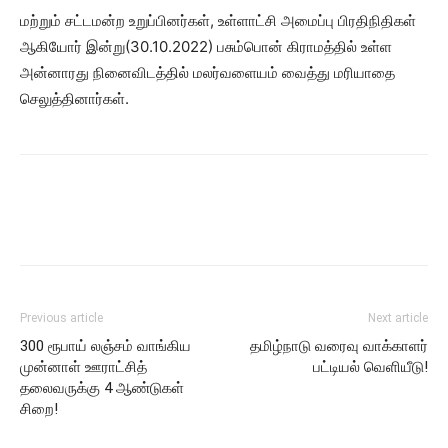
மற்றும் சட்டமன்ற உறுப்பினர்கள், உள்ளாட்சி அமைப்பு பிரதிநிதிகள்
ஆகியோர் இன்று(30.10.2022) பசும்பொன் கிராமத்தில் உள்ள
அன்னாரது நினைவிடத்தில் மலர்வளையம் வைத்து மரியாதை
செலுத்தினார்கள்.
Previous article
Next article
300 ரூபாய் லஞ்சம் வாங்கிய
தமிழ்நாடு வரைவு வாக்காளர்
முன்னாள் ஊராட்சித்
பட்டியல் வெளியீடு!
தலைவருக்கு 4 ஆண்டுகள்
சிறை!