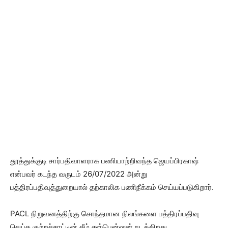
தூத்துக்குடி சார்பதிவாளராக பணியாற்றிவந்த ஜெயப்பிரகாஷ்
என்பவர் கடந்த வருடம் 26/07/2022 அன்று
பத்திரப்பதிவுத்துறையால் தற்காலிக பணிநீக்கம் செய்யப்படுகிறார்.
PACL நிறுவனத்திற்கு சொந்தமான நிலங்களை பத்திரப்பதிவு
செய்த குற்றச்சாட்டின் கீழ் சஸ்பென்ஷன் நடக்கிறது.