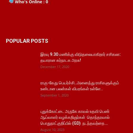
Who's Online : 0
POPULAR POSTS
இரவு 9.30 மணிக்கு விடுதலையாகிறார் சசிகலா:
தயாரான கர்நாடக அரசு!
December 17, 2020
ராகு-கேது பெயர்ச்சி..அனைத்து ராசிகளுக்கும்
உண்டான பலன்கள் விபரங்கள் உள்ளே..
September 1, 2020
புதுக்கோட்டை அருகே காவல் உதவி பெண்
ஆய்வாளர் வழக்கறிஞர்கள் தொந்தரவால்
பொதுநாட்குறிப்பில் (GD) நடந்தவற்றை...
August 10, 2023