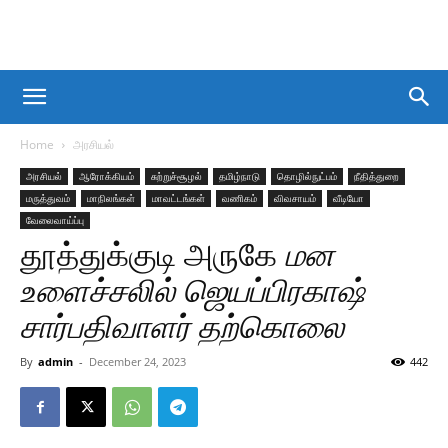
Home
அரசியல்
அரசியல்
ஆரோக்கியம்
சுற்றுச்சூழல்
தமிழ்நாடு
தொழில்நுட்பம்
நீதித்துறை
மருத்துவம்
மாநிலங்கள்
மாவட்டங்கள்
வணிகம்
விவசாயம்
வீடியோ
வேலைவாய்ப்பு
தூத்துக்குடி அருகே
மன
உளைச்சலில் ஜெயப்பிரகாஷ்
சார்பதிவாளர் தற்கொலை
By
admin
-
December 24, 2023
442