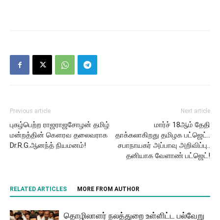
Previous article
Next article
புகழ்பெற்ற ராஜராஜசோழன் தமிழ்
மார்ச் 18ஆம் தேதி
மன்றத்தின் கௌரவ தலைவராக
தாக்கலாகிறது தமிழக பட்ஜெட்..
Dr.R.G.ஆனந்த் நியமனம்!
சபாநாயகர் அப்பாவு அறிவிப்பு..
தனியாக வேளாண் பட்ஜெட்!
RELATED ARTICLES
MORE FROM AUTHOR
தொழிலாளர் நலத்துறை உள்ளிட்ட பல்வேறு