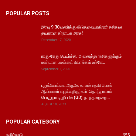
POPULAR POSTS
இரவு 9.30 மணிக்கு விடுதலையாகிறார் சசிகலா:
தயாரான கர்நாடக அரசு!
December 17, 2020
ராகு-கேது பெயர்ச்சி..அனைத்து ராசிகளுக்கும்
உண்டான பலன்கள் விபரங்கள் உள்ளே..
September 1, 2020
புதுக்கோட்டை அருகே காவல் உதவி பெண்
ஆய்வாளர் வழக்கறிஞர்கள் தொந்தரவால்
பொதுநாட்குறிப்பில் (GD) நடந்தவற்றை...
August 10, 2023
POPULAR CATEGORY
தமிழ்நாடு
655