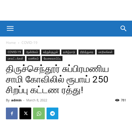
Home
COVID-19
COVID-19
ஆன்மிகம்
சுற்றுச்சூழல்
தமிழ்நாடு
நீதித்துறை
மாநிலங்கள்
மாவட்டங்கள்
வணிகம்
வேலைவாய்ப்பு
திருச்செந்தூர் சுப்பிரமணிய
சாமி கோவிலில் ரூபாய் 250
சிறப்பு கட்டண ரத்து!
By
admin
-
March 8, 2022
781