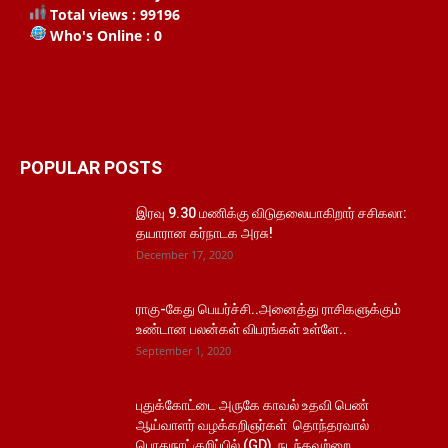
Total views : 99196
Who's Online : 0
POPULAR POSTS
இரவு 9.30 மணிக்கு விடுதலையாகிறார் சசிகலா:
தயாரான கர்நாடக அரசு!
December 17, 2020
ராகு-கேது பெயர்ச்சி..அனைத்து ராசிகளுக்கும்
உண்டான பலன்கள் விபரங்கள் உள்ளே..
September 1, 2020
புதுக்கோட்டை அருகே காவல் உதவி பெண்
ஆய்வாளர் வழக்கறிஞர்கள் தொந்தரவால்
பொதுநாட்குறிப்பில் (GD) நடந்தவற்றை...