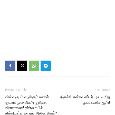
Previous article
Next article
விஸ்வரூபம் எடுக்கும் மணல்
திருச்சி என்கவுண்டர்.. ரவுடி மீது
குவாரி முறைகேடு குறித்த
துப்பாக்கிச் சூடு!
விசாரணை! சர்ச்சையில்
சிக்கியுள்ள ஐஏஎஸ் அதிகாரிகள்?