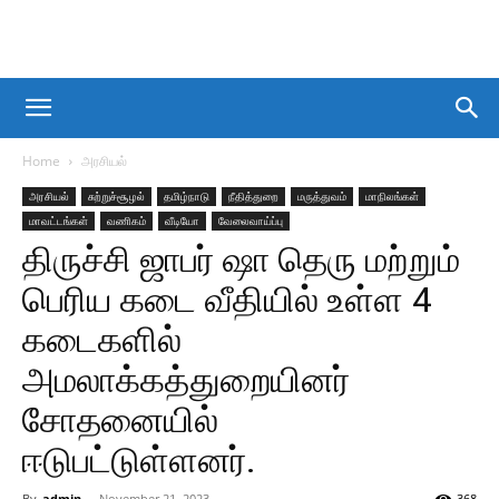
Home
அரசியல்
அரசியல்
சுற்றுச்சூழல்
தமிழ்நாடு
நீதித்துறை
மருத்துவம்
மாநிலங்கள்
மாவட்டங்கள்
வணிகம்
வீடியோ
வேலைவாய்ப்பு
திருச்சி ஜாபர் ஷா தெரு மற்றும்
பெரிய கடை வீதியில் உள்ள 4
கடைகளில்
அமலாக்கத்துறையினர்
சோதனையில்
ஈடுபட்டுள்ளனர்.
By
admin
-
November 21, 2023
368