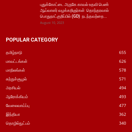
புதுக்கோட்டை அருகே காவல் உதவி பெண்
ஆய்வாளர் வழக்கறிஞர்கள் தொந்தரவால்
பொதுநாட்குறிப்பில் (GD) நடந்தவற்றை...
August 10, 2023
POPULAR CATEGORY
தமிழ்நாடு
655
மாவட்டங்கள்
626
மாநிலங்கள்
578
சுற்றுச்சூழல்
571
அரசியல்
494
ஆரோக்கியம்
493
வேலைவாய்ப்பு
477
இந்தியா
362
தொழில்நுட்பம்
340