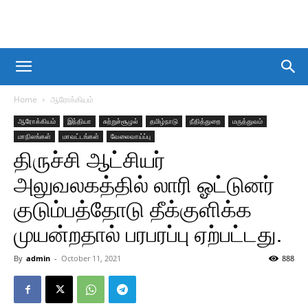
Home
ஆரோக்கியம்
ஆரோக்கியம்
இந்தியா
சுற்றுச்சூழல்
தமிழ்நாடு
நீதித்துறை
மருத்துவம்
மாநிலங்கள்
மாவட்டங்கள்
வேலைவாய்ப்பு
திருச்சி ஆட்சியர்
அலுவலகத்தில் லாரி ஓட்டுனர்
குடும்பத்தோடு தீக்குளிக்க
முயன்றதால் பரபரப்பு ஏற்பட்டது.
By
admin
-
October 11, 2021
888