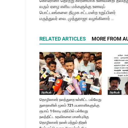
கொரோனா தொற்று காரணமாக உணவின்றி தவித்த
வரும் ஏழை எளிய மக்களுக்கு உணவுப்
பொட்டலங்களை திமுக சட்டமன்ற உறுப்பினர்
மருத்துவர் வை. முத்துராஜா வழங்கினார் …
RELATED ARTICLES
MORE FROM A
அரசியல்
அரசியல்
தொழிலாளர் நலத்துறை உள்ளிட்ட பல்வேறு
துறைகளின் மூலம் 721 பயனாளிகளுக்கு
ரூபாய் 1 கோடி மதிப்பில் பல்வேறு
நலத்திட்ட உதவிகளை மாண்புமிகு
தொழிலாளர் நலன் மற்றும் திறன்