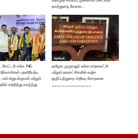
தொழில் மையம், முன்னாள் படைவீரர்
நலத்துறை, வேலை...
அரசியல்
 ரோட்டரி சங்க 74ம்
தமிழக முழுவதும் உள்ள மாநகராட்சி
நிர்வாகிகள் பதவியேற்பு
மற்றும் நகராட்சிகளில் லஞ்ச
. எஸ் ஜெயக்குமார் மற்றும்
ஒழிப்புத்துறை அதிரடி சோதனை
ேரில் சந்தித்து வாழ்த்து
________________
!