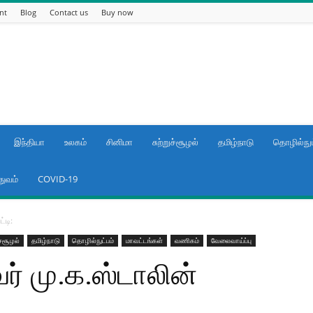
nt
Blog
Contact us
Buy now
இந்தியா
உலகம்
சினிமா
சுற்றுச்சூழல்
தமிழ்நாடு
தொழில்நுட
துவம்
COVID-19
்டி:
ுச்சூழல்
தமிழ்நாடு
தொழில்நுட்பம்
மாவட்டங்கள்
வணிகம்
வேலைவாய்ப்பு
வர் மு.க.ஸ்டாலின்