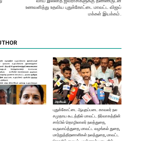
ு
வாய் இல்லாத ஜீவராசிகளுக்கு தண்ணீருடன்
உணவளித்து உதவிய புதுக்கோட்டை மாவட்ட விஜய்
மக்கள் இயக்கம்..
UTHOR
அரசியல்
புதுக்கோட்டை ஆயுதப்படை காவலர் நல
சமுதாய கூடத்தில் மாவட்ட நிர்வாகத்தின்
சார்பில் தொழிலாளர் நலத்துறை,
வருவாய்த்துறை, மாவட்ட வழங்கல் துறை,
மாற்றுத்திறனாளிகள் நலத்துறை, மாவட்ட