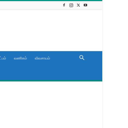
்பம்
வணிகம்
விவசாயம்