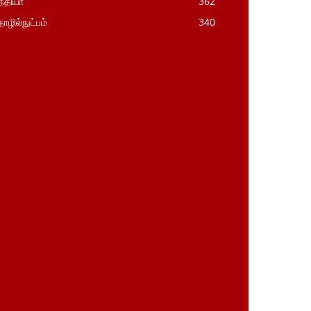
்தியா
362
ழில்நுட்பம்
340