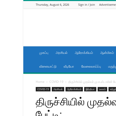
Thursday, August 6, 2026
Sign in / Join
Advertiseme
News
now
Tamilnadu
முகப்பு
அரசியல்
ஆரோக்கியம்
ஆன்மிகம்
விளையாட்டு
வீடியோ
வேலைவாய்ப்பு
மருத்
Home
COVID-19
திருச்சியில் முதல்வர் மு.க.ஸ்டாலின் பேட
COVID-19
அரசியல்
ஆரோக்கியம்
இந்தியா
உலகம்
சுற்ற
திருச்சியில் முதல்
பேட்டி: