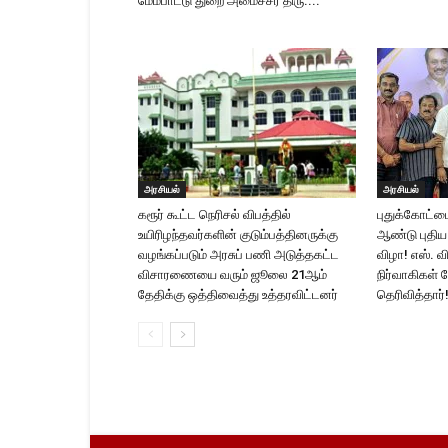
மேம்பாட்டு துறை அமைச்சர் திரு....
அரசியல்
அரசியல்
கரூர் கூட்ட நெரிசல் விபத்தில்
புதுக்கோட்டை
உயிரிழந்தவர்களின் குடும்பத்தினருக்கு
ஆண்டு புதிய 
வழங்கப்படும் அரசுப் பணி அடுத்தகட்ட
விழா! எஸ். வி
விசாரணையை வரும் ஜூலை 21ஆம்
நிர்வாகிகள் ந
தேதிக்கு ஒத்திவைத்து உத்தரவிட்டனர்
தெரிவித்தார்