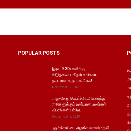
POPULAR POSTS
P
இரவு 9.30 மணிக்கு
தம
விடுதலையாகிறார் சசிகலா:
மா
தயாரான கர்நாடக அரசு!
December 17, 2020
மா
சு
ராகு-கேது பெயர்ச்சி..அனைத்து
ராசிகளுக்கும் உண்டான பலன்கள்
அர
விபரங்கள் உள்ளே..
ஆ
September 1, 2020
வே
்
புதுக்கோட்டை அருகே காவல் உதவி