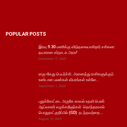
POPULAR POSTS
இரவு 9.30 மணிக்கு விடுதலையாகிறார் சசிகலா:
தயாரான கர்நாடக அரசு!
December 17, 2020
ராகு-கேது பெயர்ச்சி..அனைத்து ராசிகளுக்கும்
உண்டான பலன்கள் விபரங்கள் உள்ளே..
September 1, 2020
புதுக்கோட்டை அருகே காவல் உதவி பெண்
ஆய்வாளர் வழக்கறிஞர்கள் தொந்தரவால்
பொதுநாட்குறிப்பில் (GD) நடந்தவற்றை...
August 10, 2023