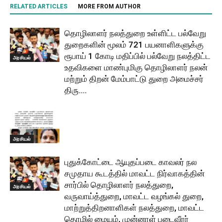
RELATED ARTICLES
MORE FROM AUTHOR
தொழிலாளர் நலத்துறை உள்ளிட்ட பல்வேறு
துறைகளின் மூலம் 721 பயனாளிகளுக்கு
ரூபாய் 1 கோடி மதிப்பில் பல்வேறு நலத்திட்ட
அரசியல்
உதவிகளை மாண்புமிகு தொழிலாளர் நலன்
மற்றும் திறன் மேம்பாட்டு துறை அமைச்சர்
திரு....
அரசியல்
புதுக்கோட்டை ஆயுதப்படை காவலர் நல
சமுதாய கூடத்தில் மாவட்ட நிர்வாகத்தின்
சார்பில் தொழிலாளர் நலத்துறை,
அரசியல்
வருவாய்த்துறை, மாவட்ட வழங்கல் துறை,
மாற்றுத்திறனாளிகள் நலத்துறை, மாவட்ட
தொழில் மையம், முன்னாள் படைவீரர்