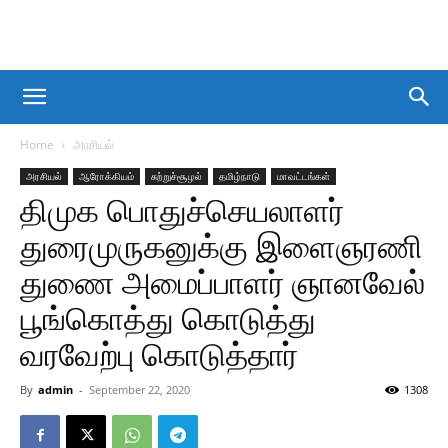
Home
அரசியல்
அரசியல்
ஆரோக்கியம்
சுற்றுச்சூழல்
தமிழ்நாடு
மாவட்டங்கள்
திமுக பொதுச்செயலாளர்
துரைமுருகனுக்கு இளைஞரணி
துணை அமைப்பாளர் ஞானவேல்
பூங்கொத்து கொடுத்து
வரவேற்பு கொடுத்தார்
By
admin
-
September 22, 2020
1308