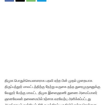
திமுக பொதுச்செயலாளராக பதவி ஏற்ற பின் முதல் முறையாக
திருப்பத்தூர் மாவட்டத்திற்கு நேற்று வருகை தந்த துரைமுருகனுக்கு
வேலூர் மேற்கு மாவட்ட திமுக இளைஞரணி துணை அமைப்பாளர்
ஞானவேலன் தலைமையில் உற்சாக வரவேற்பு அளிக்கப்பட்டது
ஆலங்காயம் ஒன்றியம் கிரி சமுத்திரம் பகுதியில் உள்ள சென்னை