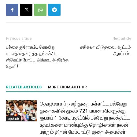
Previous article
Next article
பச்சை துரோகம்.. கொன்று
சசிகலா விடுதலை.. ஆட்டம்
சடலத்தை எரித்த தங்கச்சி..
ஆரம்பம்..
ஸ்கெட்ச் போட்ட அக்கா.. அதிர்ந்த
தேனி!
RELATED ARTICLES
MORE FROM AUTHOR
தொழிலாளர் நலத்துறை உள்ளிட்ட பல்வேறு
துறைகளின் மூலம் 721 பயனாளிகளுக்கு
ரூபாய் 1 கோடி மதிப்பில் பல்வேறு நலத்திட்ட
அரசியல்
உதவிகளை மாண்புமிகு தொழிலாளர் நலன்
மற்றும் திறன் மேம்பாட்டு துறை அமைச்சர்