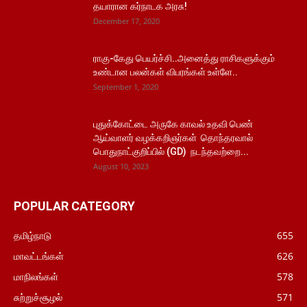
தயாரான கர்நாடக அரசு!
December 17, 2020
ராகு-கேது பெயர்ச்சி..அனைத்து ராசிகளுக்கும்
உண்டான பலன்கள் விபரங்கள் உள்ளே..
September 1, 2020
புதுக்கோட்டை அருகே காவல் உதவி பெண்
ஆய்வாளர் வழக்கறிஞர்கள் தொந்தரவால்
பொதுநாட்குறிப்பில் (GD) நடந்தவற்றை...
August 10, 2023
POPULAR CATEGORY
தமிழ்நாடு
655
மாவட்டங்கள்
626
மாநிலங்கள்
578
சுற்றுச்சூழல்
571