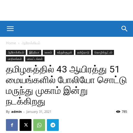
Home
ஆரோக்கியம்
ஆரோக்கியம்
இந்தியா
உலகம்
சுற்றுச்சூழல்
தமிழ்நாடு
தொழில்நுட்பம்
மாநிலங்கள்
மாவட்டங்கள்
தமிழகத்தில் 43 ஆயிரத்து 51
மையங்களில் போலியோ சொட்டு
மருந்து முகாம் இன்று
நடக்கிறது
By
admin
-
January 31, 2021
785