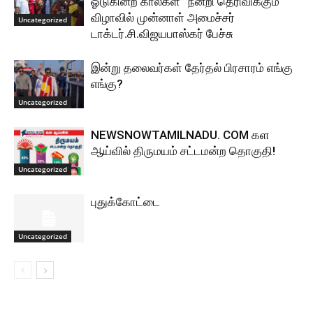
ஓடுகின்ற கால்கள்” நன்றி தெரிவிக்கும்
விழாவில் முன்னாள் அமைச்சர்
Uncategorized
டாக்டர்.சி.விஜயபாஸ்கர் பேச்சு
இன்று தலைவர்கள் தேர்தல் பிரசாரம் எங்கு
எங்கு?
Uncategorized
NEWSNOWTAMILNADU. COM கள
ஆய்வில் திருமயம் சட்டமன்ற தொகுதி!
Uncategorized
புதுக்கோட்டை
Uncategorized