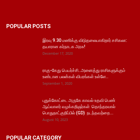
POPULAR POSTS
இரவு 9.30 மணிக்கு விடுதலையாகிறார் சசிகலா:
தயாரான கர்நாடக அரசு!
December 17, 2020
ராகு-கேது பெயர்ச்சி..அனைத்து ராசிகளுக்கும்
உண்டான பலன்கள் விபரங்கள் உள்ளே..
September 1, 2020
புதுக்கோட்டை அருகே காவல் உதவி பெண்
ஆய்வாளர் வழக்கறிஞர்கள் தொந்தரவால்
பொதுநாட்குறிப்பில் (GD) நடந்தவற்றை...
August 10, 2023
POPULAR CATEGORY