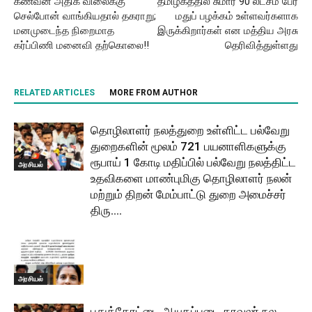
கணவன் அதிக விலைக்கு
தமிழகத்தில் சுமார் 90 லட்சம் பேர்
செல்போன் வாங்கியதால் தகராறு;
மதுப் பழக்கம் உள்ளவர்களாக
மனமுடைந்த நிறைமாத
இருக்கிறார்கள் என மத்திய அரசு
கர்ப்பிணி மனைவி தற்கொலை!!
தெரிவித்துள்ளது
RELATED ARTICLES
MORE FROM AUTHOR
தொழிலாளர் நலத்துறை உள்ளிட்ட பல்வேறு
துறைகளின் மூலம் 721 பயனாளிகளுக்கு
ரூபாய் 1 கோடி மதிப்பில் பல்வேறு நலத்திட்ட
அரசியல்
உதவிகளை மாண்புமிகு தொழிலாளர் நலன்
மற்றும் திறன் மேம்பாட்டு துறை அமைச்சர்
திரு....
அரசியல்
புதுக்கோட்டை ஆயுதப்படை காவலர் நல