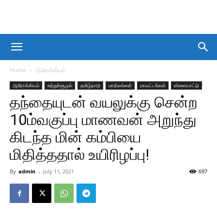
Home
ஆரோக்கியம்
ஆரோக்கியம்
சுற்றுச்சூழல்
தமிழ்நாடு
மாநிலங்கள்
மாவட்டங்கள்
விளையாட்டு
தந்தையுடன் வயலுக்கு சென்ற
10ம்வகுப்பு மாணவன் அறுந்து
கிடந்த மின் கம்பியை
மிதித்ததால் உயிரிழப்பு!
By
admin
-
July 11, 2021
697