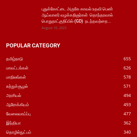
புதுக்கோட்டை அருகே காவல் உதவி பெண்
ஆய்வாளர் வழக்கறிஞர்கள் தொந்தரவால்
பொதுநாட்குறிப்பில் (GD) நடந்தவற்றை...
August 10, 2023
POPULAR CATEGORY
தமிழ்நாடு
655
மாவட்டங்கள்
626
மாநிலங்கள்
578
சுற்றுச்சூழல்
571
அரசியல்
494
ஆரோக்கியம்
493
வேலைவாய்ப்பு
477
இந்தியா
362
தொழில்நுட்பம்
340