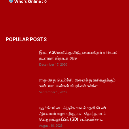
Who's Online : 0
POPULAR POSTS
இரவு 9.30 மணிக்கு விடுதலையாகிறார் சசிகலா:
தயாரான கர்நாடக அரசு!
December 17, 2020
ராகு-கேது பெயர்ச்சி..அனைத்து ராசிகளுக்கும்
உண்டான பலன்கள் விபரங்கள் உள்ளே..
September 1, 2020
புதுக்கோட்டை அருகே காவல் உதவி பெண்
ஆய்வாளர் வழக்கறிஞர்கள் தொந்தரவால்
பொதுநாட்குறிப்பில் (GD) நடந்தவற்றை...
August 10, 2023