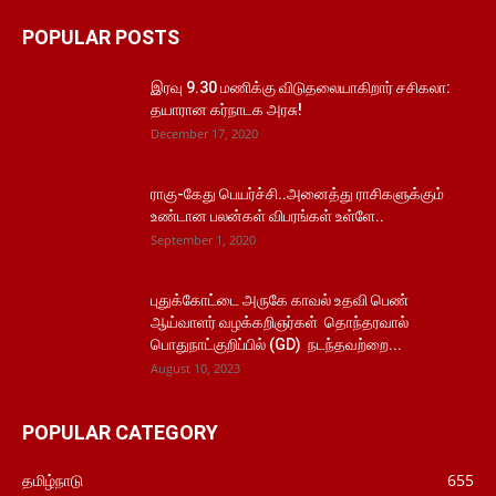
POPULAR POSTS
இரவு 9.30 மணிக்கு விடுதலையாகிறார் சசிகலா:
தயாரான கர்நாடக அரசு!
December 17, 2020
ராகு-கேது பெயர்ச்சி..அனைத்து ராசிகளுக்கும்
உண்டான பலன்கள் விபரங்கள் உள்ளே..
September 1, 2020
புதுக்கோட்டை அருகே காவல் உதவி பெண்
ஆய்வாளர் வழக்கறிஞர்கள் தொந்தரவால்
பொதுநாட்குறிப்பில் (GD) நடந்தவற்றை...
August 10, 2023
POPULAR CATEGORY
தமிழ்நாடு
655