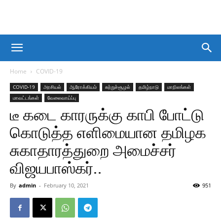
Home
COVID-19
COVID-19
அரசியல்
ஆரோக்கியம்
சுற்றுச்சூழல்
தமிழ்நாடு
மாநிலங்கள்
மாவட்டங்கள்
வேலைவாய்ப்பு
டீ கடை காரருக்கு காபி போட்டு
கொடுத்த எளிமையான தமிழக
சுகாதாரத்துறை அமைச்சர்
விஜயபாஸ்கர்..
By
admin
-
February 10, 2021
951