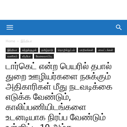
Home
இந்தியா
இந்தியா
சுற்றுச்சூழல்
தமிழ்நாடு
தொழில்நுட்பம்
மாநிலங்கள்
மாவட்டங்கள்
வணிகம்
வீடியோ
வேலைவாய்ப்பு
டார்கெட் என்ற பெயரில் தபால்
துறை ஊழியர்களை நசுக்கும்
அதிகாரிகள் மீது நடவடிக்கை
எடுக்க வேண்டும்,
காலிப்பணியிடங்களை
உடனடியாக நிரப்ப வேண்டும்