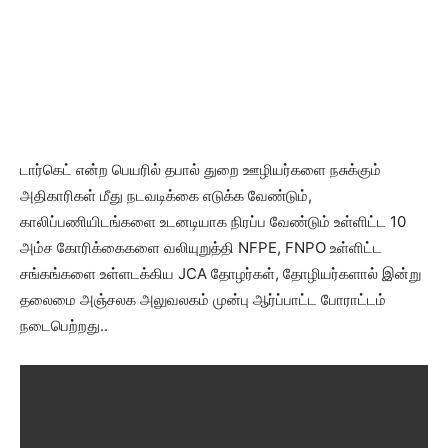
டார்கெட் என்ற பெயரில் தபால் துறை ஊழியர்களை நசுக்கும்
அதிகாரிகள் மீது நடவடிக்கை எடுக்க வேண்டும்,
காலிப்பணியிடங்களை உடனடியாக நிரப்ப வேண்டும் உள்ளிட்ட 10
அம்ச கோரிக்கைகளை வலியுறுத்தி NFPE, FNPO உள்ளிட்ட
சங்கங்களை உள்ளடக்கிய JCA தோழர்கள், தோழியர்களால் இன்று
தலைமை அஞ்சலக அலுவலகம் முன்பு ஆர்ப்பாட்ட போராட்டம்
நடைபெற்றது..