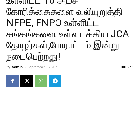
உள்ளிட்ட 10 அம்ச
கோரிக்கைகளை வலியுறுத்தி
NFPE, FNPO உள்ளிட்ட
சங்கங்களை உள்ளடக்கிய JCA
தோழர்கள்,போராட்டம் இன்று
நடைபெற்றது!
By
admin
-
September 15, 2021
577