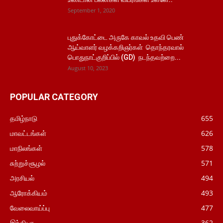
September 1, 2020
புதுக்கோட்டை அருகே காவல் உதவி பெண்
ஆய்வாளர் வழக்கறிஞர்கள் தொந்தரவால்
பொதுநாட்குறிப்பில் (GD) நடந்தவற்றை...
August 10, 2023
POPULAR CATEGORY
தமிழ்நாடு
655
மாவட்டங்கள்
626
மாநிலங்கள்
578
சுற்றுச்சூழல்
571
அரசியல்
494
ஆரோக்கியம்
493
வேலைவாய்ப்பு
477
இந்தியா
362