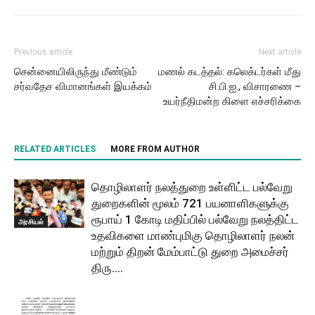
Previous article
Next article
சென்னையிலிருந்து மீண்டும்
மணல் கடத்தல்: கலெக்டர்கள் மீது
சர்வதேச விமானங்கள் இயக்கம்
சி.பி.ஐ., விசாரணை –
உயர்நீதிமன்ற கிளை எச்சரிக்கை
RELATED ARTICLES
MORE FROM AUTHOR
தொழிலாளர் நலத்துறை உள்ளிட்ட பல்வேறு
துறைகளின் மூலம் 721 பயனாளிகளுக்கு
ரூபாய் 1 கோடி மதிப்பில் பல்வேறு நலத்திட்ட
அரசியல்
உதவிகளை மாண்புமிகு தொழிலாளர் நலன்
மற்றும் திறன் மேம்பாட்டு துறை அமைச்சர்
திரு....