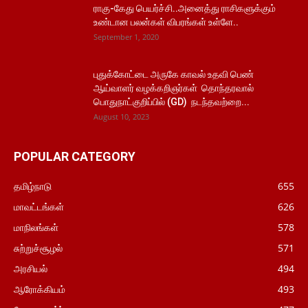
ராகு-கேது பெயர்ச்சி..அனைத்து ராசிகளுக்கும்
உண்டான பலன்கள் விபரங்கள் உள்ளே..
September 1, 2020
புதுக்கோட்டை அருகே காவல் உதவி பெண்
ஆய்வாளர் வழக்கறிஞர்கள் தொந்தரவால்
பொதுநாட்குறிப்பில் (GD) நடந்தவற்றை...
August 10, 2023
POPULAR CATEGORY
தமிழ்நாடு
655
மாவட்டங்கள்
626
மாநிலங்கள்
578
சுற்றுச்சூழல்
571
அரசியல்
494
ஆரோக்கியம்
493