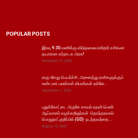
POPULAR POSTS
இரவு 9.30 மணிக்கு விடுதலையாகிறார் சசிகலா:
தயாரான கர்நாடக அரசு!
December 17, 2020
ராகு-கேது பெயர்ச்சி..அனைத்து ராசிகளுக்கும்
உண்டான பலன்கள் விபரங்கள் உள்ளே..
September 1, 2020
புதுக்கோட்டை அருகே காவல் உதவி பெண்
ஆய்வாளர் வழக்கறிஞர்கள் தொந்தரவால்
பொதுநாட்குறிப்பில் (GD) நடந்தவற்றை...
August 10, 2023