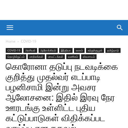
Home
COVID-19
COVID-19
அரசியல்
ஆரோக்கியம்
இந்தியா
உலகம்
சுற்றுச்சூழல்
தமிழ்நாடு
தொழில்நுட்பம்
மாநிலங்கள்
மாவட்டங்கள்
வணிகம்
விவசாயம்
கொரோனா தடுப்பு நடவடிக்கை
குறித்து முதல்வர் எடப்பாடி
பழனிசாமி இன்று அவசர
ஆலோசனை: இதில் இரவு நேர
ஊரடங்கு உள்ளிட்ட புதிய
கட்டுப்பாடுகள் விதிக்கப்பட