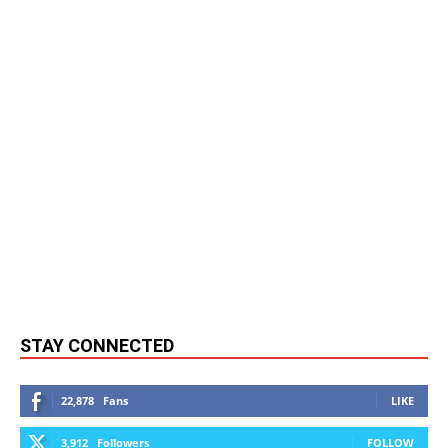
STAY CONNECTED
22,878
Fans
LIKE
3,912
Followers
FOLLOW