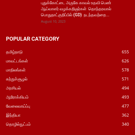
புதுக்கோட்டை அருகே காவல் உதவி பெண்
ஆய்வாளர் வழக்கறிஞர்கள் தொந்தரவால்
பொதுநாட்குறிப்பில் (GD) நடந்தவற்றை...
August 10, 2023
POPULAR CATEGORY
தமிழ்நாடு
655
மாவட்டங்கள்
626
மாநிலங்கள்
578
சுற்றுச்சூழல்
571
அரசியல்
494
ஆரோக்கியம்
493
வேலைவாய்ப்பு
477
இந்தியா
362
தொழில்நுட்பம்
340