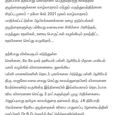
குறிப்பாக தற்போது கொரோனா பெருத்தோற்று காலத்தில்
குழந்தைகளுக்கான வாழ்வாதாரம் மற்றும் மருத்துவத்திற்கான
சிறப்பு முகாம் – நமோ கேர் 2021 மூலம் வாழ்வாதாரம்
பாதிக்கப்பட்டுள்ள ஆயிரக்கணக்கான ஏழை குடும்பங்கள்
குழந்தைகளுக்கு பல்வேறு வகையான சிகிச்சை அளித்தல்,
மருத்துவ உதவிகள், உணவு பொருட்கள் வழங்கியும் நலத்திட்ட
உதவிகளை செய்து வருகிறார்…
தற்போது விஸ்வரூபம் எடுத்துள்ள
சென்னை, கே கே நகர் தனியார் பள்ளி ஆசிரியர் மீதான பாலியல்
புகார் வழக்கில் விசாரணையை துவங்கிய
பள்ளி மாணவிகளின் தொடர் புகார்களை அடுத்து பள்ளி ஆசிரியர்
திரு. ராஜகோபாலை கைது செய்து காவல்துறையினர் விசாரணை
மேற்கொண்டு வருகின்ற இந்நிலையில் இவ்விவகாரம் தொடர்பாக
உரிய விசாரணை செய்து 3 நாட்களுக்குள் முழு அறிக்கையை
அனுப்புமாறு தமிழக காவல்துறை தலைவர் திரு. J.K.திரிபாதி
அவர்களை தேசிய குழந்தைகள் உரிமை பாதுகாப்பு ஆணையத்தின்
உறுப்பினர் Dr.R.G.ஆனந்த் கேட்டுக்கொண்டுள்ளார்.