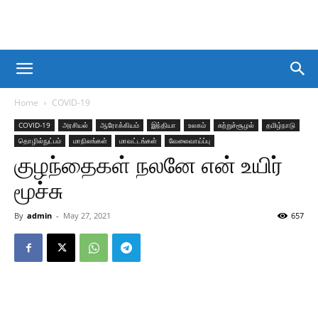
Home
COVID-19
COVID-19
அரசியல்
ஆரோக்கியம்
இந்தியா
உலகம்
சுற்றுச்சூழல்
தமிழ்நாடு
தொழில்நுட்பம்
மாநிலங்கள்
மாவட்டங்கள்
வேலைவாய்ப்பு
குழந்தைகள் நலனே என் உயிர்
மூச்சு
By
admin
-
May 27, 2021
657