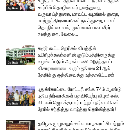
சமுதாய கூடத்தில் மாவட்ட நிர்வாகத்தின்
சார்பில் தொழிலாளர் நலத்துறை,
அரசியல்
வருவாய்த்துறை, மாவட்ட வழங்கல் துறை,
மாற்றுத்திறனாளிகள் நலத்துறை, மாவட்ட
தொழில் மையம், முன்னாள் படைவீரர்
நலத்துறை, வேலை...
கரூர் கூட்ட நெரிசல் விபத்தில்
உயிரிழந்தவர்களின் குடும்பத்தினருக்கு
வழங்கப்படும் அரசுப் பணி அடுத்தகட்ட
அரசியல்
விசாரணையை வரும் ஜூலை 21ஆம்
தேதிக்கு ஒத்திவைத்து உத்தரவிட்டனர்
புதுக்கோட்டை ரோட்டரி சங்க 74ம் ஆண்டு
புதிய நிர்வாகிகள் பதவியேற்பு விழா! எஸ்.
வி. எஸ் ஜெயக்குமார் மற்றும் நிர்வாகிகள்
அரசியல்
நேரில் சந்தித்து வாழ்த்து தெரிவித்தார்!
தமிழக முழுவதும் உள்ள மாநகராட்சி மற்றும்