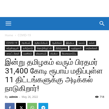
Home
COVID-19
COVID-19
அரசியல்
ஆரோக்கியம்
ஆன்மிகம்
இந்தியா
உலகம்
கல்வி
சுற்றுச்சூழல்
தமிழ்நாடு
தொழில்நுட்பம்
நீதித்துறை
மருத்துவம்
மாநிலங்கள்
மாவட்டங்கள்
வணிகம்
விவசாயம்
வீடியோ
வேலைவாய்ப்பு
இன்று தமிழகம் வரும் பிரதமர்
31,400 கோடி ரூபாய் மதிப்புள்ள
11 திட்டங்களுக்கு அடிக்கல்
நாடுகிறார்!
By
admin
-
May 26, 2022
718