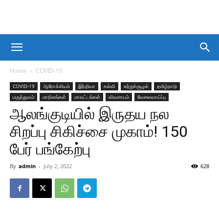
Home
COVID-19
COVID-19
ஆரோக்கியம்
இந்தியா
கல்வி
சுற்றுச்சூழல்
தமிழ்நாடு
மருத்துவம்
மாநிலங்கள்
மாவட்டங்கள்
விவசாயம்
வேலைவாய்ப்பு
ஆலங்குடியில் இருதய நல
சிறப்பு சிகிச்சை முகாம்! 150
பேர் பங்கேற்பு
By
admin
-
July 2, 2022
628