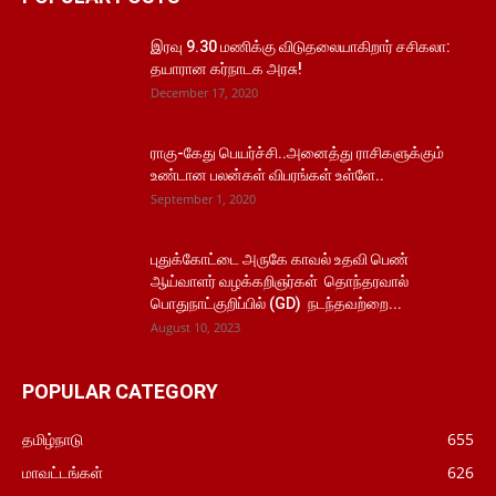
இரவு 9.30 மணிக்கு விடுதலையாகிறார் சசிகலா:
தயாரான கர்நாடக அரசு!
December 17, 2020
ராகு-கேது பெயர்ச்சி..அனைத்து ராசிகளுக்கும்
உண்டான பலன்கள் விபரங்கள் உள்ளே..
September 1, 2020
புதுக்கோட்டை அருகே காவல் உதவி பெண்
ஆய்வாளர் வழக்கறிஞர்கள் தொந்தரவால்
பொதுநாட்குறிப்பில் (GD) நடந்தவற்றை...
August 10, 2023
POPULAR CATEGORY
தமிழ்நாடு
655
மாவட்டங்கள்
626