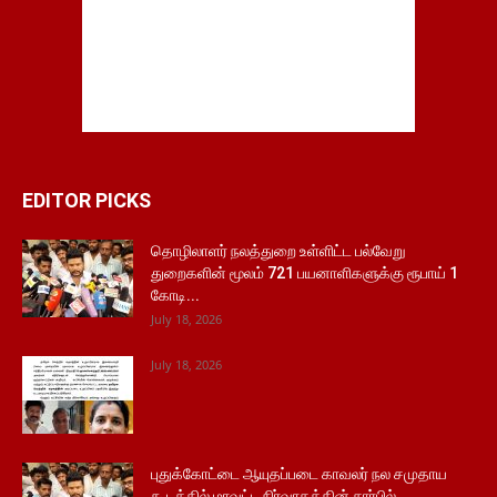
EDITOR PICKS
தொழிலாளர் நலத்துறை உள்ளிட்ட பல்வேறு
துறைகளின் மூலம் 721 பயனாளிகளுக்கு ரூபாய் 1
கோடி...
July 18, 2026
July 18, 2026
புதுக்கோட்டை ஆயுதப்படை காவலர் நல சமுதாய
கூடத்தில் மாவட்ட நிர்வாகத்தின் சார்பில்