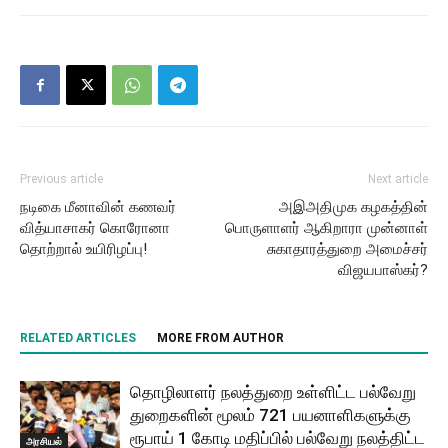
Previous article
Next article
நடிகை மீனாவின் கணவர்
அஇஅதிமுக கழகத்தின்
வித்யாசாகர் கொரோனா
பொருளாளர் ஆகிறாரா முன்னாள்
தொற்றால் உயிரிழப்பு!
சுகாதாரத்துறை அமைச்சர்
விஜயபாஸ்கர்?
RELATED ARTICLES
MORE FROM AUTHOR
தொழிலாளர் நலத்துறை உள்ளிட்ட பல்வேறு
துறைகளின் மூலம் 721 பயனாளிகளுக்கு
ரூபாய் 1 கோடி மதிப்பில் பல்வேறு நலத்திட்ட
அரசியல்