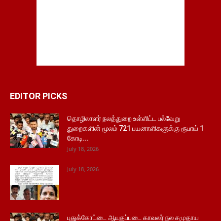
EDITOR PICKS
தொழிலாளர் நலத்துறை உள்ளிட்ட பல்வேறு
துறைகளின் மூலம் 721 பயனாளிகளுக்கு ரூபாய் 1
கோடி...
July 18, 2026
July 18, 2026
புதுக்கோட்டை ஆயுதப்படை காவலர் நல சமுதாய