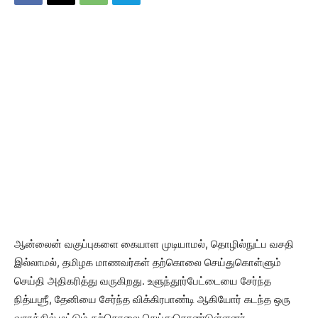
ஆன்லைன் வகுப்புகளை கையாள முடியாமல், தொழில்நுட்ப வசதி
இல்லாமல், தமிழக மாணவர்கள் தற்கொலை செய்துகொள்ளும்
செய்தி அதிகரித்து வருகிறது. உளுந்தூர்பேட்டையை சேர்ந்த
நித்யஶ்ரீ, தேனியை சேர்ந்த விக்கிரபாண்டி ஆகியோர் கடந்த ஒரு
வாரத்தில் மட்டும் தற்கொலை செய்துகொண்டுள்ளனர்.