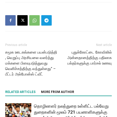
Previous article
Next article
சமூக ஊடகங்களை பயன்படுத்தி
புதுக்கோட்டை கோவிலில்
, வெறுப்பு அரசியலை வளர்த்து
அன்னதானத்திற்கு பதிலாக
மக்களை பிளவுபடுத்துவது
பக்தர்களுக்கு பார்சல் உணவு
வெளிச்சத்திற்கு வந்துள்ளது” –
பீட்டர் அல்போன்ஸ் ட்வீட்
RELATED ARTICLES
MORE FROM AUTHOR
தொழிலாளர் நலத்துறை உள்ளிட்ட பல்வேறு
துறைகளின் மூலம் 721 பயனாளிகளுக்கு