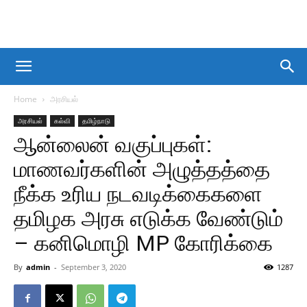
Home
அரசியல்
அரசியல்
கல்வி
தமிழ்நாடு
ஆன்லைன் வகுப்புகள்:
மாணவர்களின் அழுத்தத்தை
நீக்க உரிய நடவடிக்கைகளை
தமிழக அரசு எடுக்க வேண்டும்
– கனிமொழி MP கோரிக்கை
By
admin
-
September 3, 2020
1287