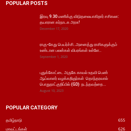
POPULAR POSTS
இரவு 9.30 மணிக்கு விடுதலையாகிறார் சசிகலா:
தயாரான கர்நாடக அரசு!
December 17, 2020
ராகு-கேது பெயர்ச்சி..அனைத்து ராசிகளுக்கும்
உண்டான பலன்கள் விபரங்கள் உள்ளே..
September 1, 2020
புதுக்கோட்டை அருகே காவல் உதவி பெண்
ஆய்வாளர் வழக்கறிஞர்கள் தொந்தரவால்
பொதுநாட்குறிப்பில் (GD) நடந்தவற்றை...
August 10, 2023
POPULAR CATEGORY
தமிழ்நாடு
655
மாவட்டங்கள்
626