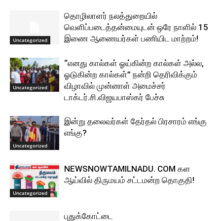
தொழிலாளர் நலத்துறையில்
வெளிப்படைத்தன்மையுடன் ஒரே நாளில் 15
இணை ஆணையர்கள் பணியிட மாற்றம்!
Uncategorized
“எனது கால்கள் ஓய்கின்ற கால்கள் அல்ல,
ஓடுகின்ற கால்கள்” நன்றி தெரிவிக்கும்
விழாவில் முன்னாள் அமைச்சர்
Uncategorized
டாக்டர்.சி.விஜயபாஸ்கர் பேச்சு
இன்று தலைவர்கள் தேர்தல் பிரசாரம் எங்கு
எங்கு?
Uncategorized
NEWSNOWTAMILNADU. COM கள
ஆய்வில் திருமயம் சட்டமன்ற தொகுதி!
Uncategorized
புதுக்கோட்டை