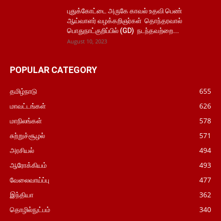
புதுக்கோட்டை அருகே காவல் உதவி பெண்
ஆய்வாளர் வழக்கறிஞர்கள் தொந்தரவால்
பொதுநாட்குறிப்பில் (GD) நடந்தவற்றை...
August 10, 2023
POPULAR CATEGORY
தமிழ்நாடு
655
மாவட்டங்கள்
626
மாநிலங்கள்
578
சுற்றுச்சூழல்
571
அரசியல்
494
ஆரோக்கியம்
493
வேலைவாய்ப்பு
477
இந்தியா
362
தொழில்நுட்பம்
340