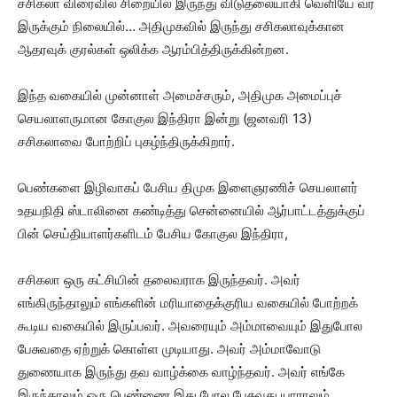
சசிகலா விரைவில் சிறையில் இருந்து விடுதலையாகி வெளியே வர
இருக்கும் நிலையில்… அதிமுகவில் இருந்து சசிகலாவுக்கான
ஆதரவுக் குரல்கள் ஒலிக்க ஆரம்பித்திருக்கின்றன.
இந்த வகையில் முன்னாள் அமைச்சரும், அதிமுக அமைப்புச்
செயலாளருமான கோகுல இந்திரா இன்று (ஜனவரி 13)
சசிகலாவை போற்றிப் புகழ்ந்திருக்கிறார்.
பெண்களை இழிவாகப் பேசிய திமுக இளைஞரணிச் செயலாளர்
உதயநிதி ஸ்டாலினை கண்டித்து சென்னையில் ஆர்பாட்டத்துக்குப்
பின் செய்தியாளர்களிடம் பேசிய கோகுல இந்திரா,
சசிகலா ஒரு கட்சியின் தலைவராக இருந்தவர். அவர்
எங்கிருந்தாலும் எங்களின் மரியாதைக்குரிய வகையில் போற்றக்
கூடிய வகையில் இருப்பவர். அவரையும் அம்மாவையும் இதுபோல
பேசுவதை ஏற்றுக் கொள்ள முடியாது. அவர் அம்மாவோடு
துணையாக இருந்து தவ வாழ்க்கை வாழ்ந்தவர். அவர் எங்கே
இருந்தாலும் ஒரு பெண்ணை இது போல பேசுவது யாராலும்