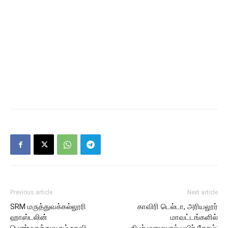
Previous article
Next article
SRM மருத்துவக்கல்லூரி
காவிரி டெல்டா, அரியலூர்
ஹாஸ்டலின்
மாவட்டங்களில்