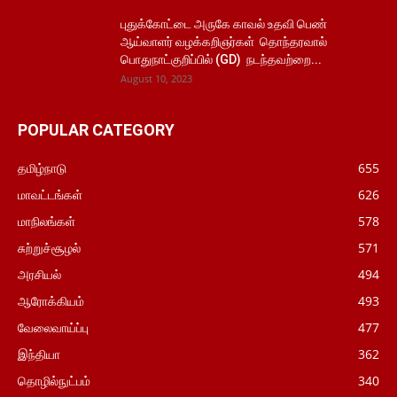
புதுக்கோட்டை அருகே காவல் உதவி பெண்
ஆய்வாளர் வழக்கறிஞர்கள் தொந்தரவால்
பொதுநாட்குறிப்பில் (GD) நடந்தவற்றை...
August 10, 2023
POPULAR CATEGORY
தமிழ்நாடு
655
மாவட்டங்கள்
626
மாநிலங்கள்
578
சுற்றுச்சூழல்
571
அரசியல்
494
ஆரோக்கியம்
493
வேலைவாய்ப்பு
477
இந்தியா
362
தொழில்நுட்பம்
340