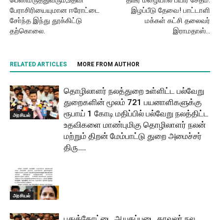
பெண்மருத்துவரும்,உதவி
திடீர் மழையால் பயிர் சேதம்:
பேராசிரியையுமான ஈரோட்டை
இழப்பீடு தேவை! பாட்டாளி
சோ்ந்த இந்து தூக்கிட்டு
மக்கள் கட்சி தலைவர்
தற்கொலை.
இராமதாஸ்…
RELATED ARTICLES
MORE FROM AUTHOR
தொழிலாளர் நலத்துறை உள்ளிட்ட பல்வேறு
துறைகளின் மூலம் 721 பயனாளிகளுக்கு
ரூபாய் 1 கோடி மதிப்பில் பல்வேறு நலத்திட்ட
அரசியல்
உதவிகளை மாண்புமிகு தொழிலாளர் நலன்
மற்றும் திறன் மேம்பாட்டு துறை அமைச்சர்
திரு....
அரசியல்
புதுக்கோட்டை ஆயுதப்படை காவலர் நல