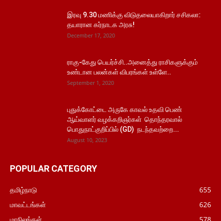
இரவு 9.30 மணிக்கு விடுதலையாகிறார் சசிகலா:
தயாரான கர்நாடக அரசு!
December 17, 2020
ராகு-கேது பெயர்ச்சி..அனைத்து ராசிகளுக்கும்
உண்டான பலன்கள் விபரங்கள் உள்ளே..
September 1, 2020
புதுக்கோட்டை அருகே காவல் உதவி பெண்
ஆய்வாளர் வழக்கறிஞர்கள் தொந்தரவால்
பொதுநாட்குறிப்பில் (GD) நடந்தவற்றை...
August 10, 2023
POPULAR CATEGORY
தமிழ்நாடு
655
மாவட்டங்கள்
626
மாநிலங்கள்
578