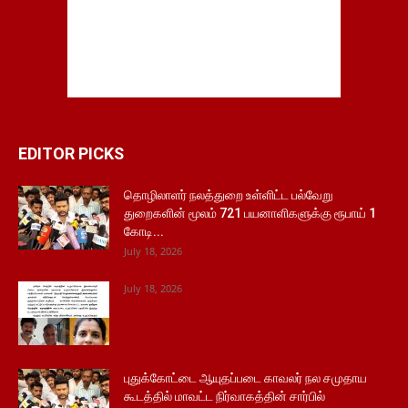
EDITOR PICKS
தொழிலாளர் நலத்துறை உள்ளிட்ட பல்வேறு
துறைகளின் மூலம் 721 பயனாளிகளுக்கு ரூபாய் 1
கோடி...
July 18, 2026
July 18, 2026
புதுக்கோட்டை ஆயுதப்படை காவலர் நல சமுதாய
கூடத்தில் மாவட்ட நிர்வாகத்தின் சார்பில்