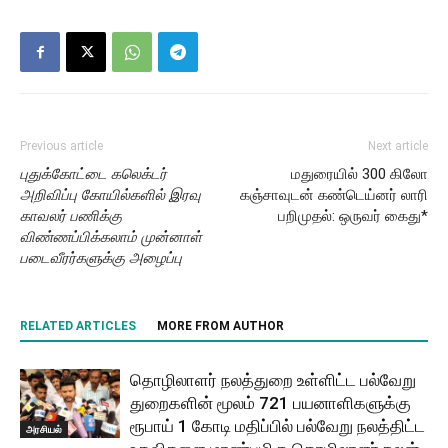
Previous article
Next article
புதுக்கோட்டை கலெக்டர்
மதுரையில் 300 கிலோ
அறிவிப்பு கோயில்களில் இரவு
கஞ்சாவுடன் கண்டெய்னர் லாரி
காவலர் பணிக்கு
பறிமுதல்: ஒருவர் கைது*
விண்ணப்பிக்கலாம் முன்னாள்
படைவீரர்களுக்கு அழைப்பு
RELATED ARTICLES
MORE FROM AUTHOR
தொழிலாளர் நலத்துறை உள்ளிட்ட பல்வேறு
துறைகளின் மூலம் 721 பயனாளிகளுக்கு
ரூபாய் 1 கோடி மதிப்பில் பல்வேறு நலத்திட்ட
அரசியல்