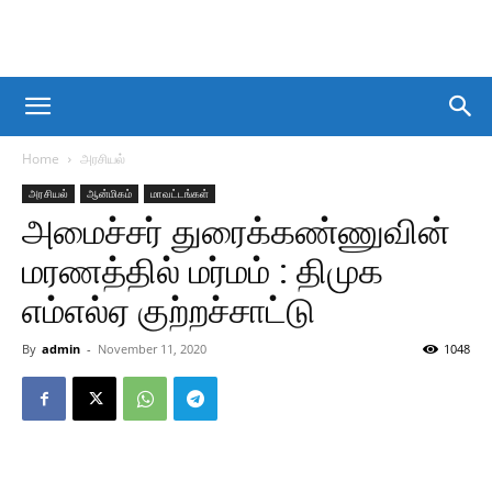
Home
அரசியல்
அரசியல்
ஆன்மிகம்
மாவட்டங்கள்
அமைச்சர் துரைக்கண்ணுவின்
மரணத்தில் மர்மம் : திமுக
எம்எல்ஏ குற்றச்சாட்டு
By
admin
-
November 11, 2020
1048