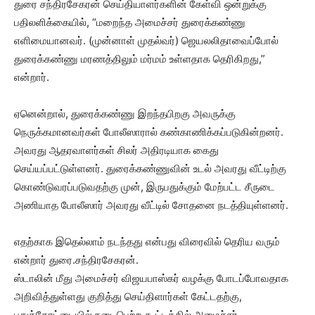
துரை சந்திரசேகரன் செய்தியாளர்களின் கேள்வி ஒன்றுக்கு
பதிலளிக்கையில், “மறைந்த அமைச்சர் துரைக்கண்ணு
எளிமையானவர். (முன்னாள் முதல்வர்) ஜெயலலிதாவைப்போல்
துரைக்கண்ணு மரணத்திலும் மர்மம் உள்ளதாக தெரிகிறது,”
என்றார்.
ஏனென்றால், துரைக்கண்ணு இறந்தபிறகு அவருக்கு
நெருக்கமானவர்கள் போலீஸாரால் கண்காணிக்கப்படுகின்றனர்.
அவரது ஆதரவாளர்கள் சிலர் அதிரடியாக கைது
செய்யப்பட்டுள்ளனர். துரைக்கண்ணுவின் உடல் அவரது வீட்டிற்கு
கொண்டுவரப்படுவதற்கு முன், இருபதுக்கும் மேற்பட்ட சீருடை
அணியாத போலீஸார் அவரது வீட்டில் சோதனை நடத்தியுள்ளனர்.
எதற்காக இதெல்லாம் நடந்தது என்பது விரைவில் தெரிய வரும்
என்றார் துரை.சந்திரசேகரன்.
ஸ்டாலின் மீது அமைச்சர் விஜயபாஸ்கர் வழக்கு போடப்போவதாக
அறிவித்துள்ளது குறித்து செய்திளார்கள் கேட்டதற்கு,
புதுக்கோட்டையில் நடைபெற்ற கூட்டத்தில் அமைச்சர்