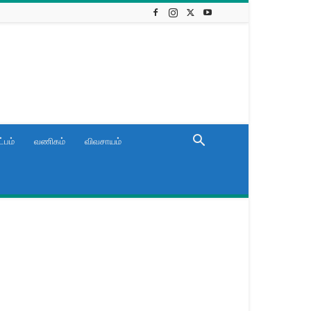
்பம்
வணிகம்
விவசாயம்