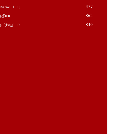
லைவாய்ப்பு
477
்தியா
362
ழில்நுட்பம்
340